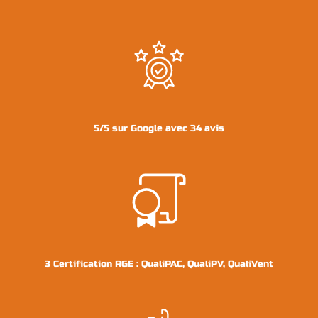
5/5 sur Google avec 34 avis
Installateur
climatisation, pompe
à chaleur et
3 Certification RGE : QualiPAC, QualiPV, QualiVent
panneaux solaires à