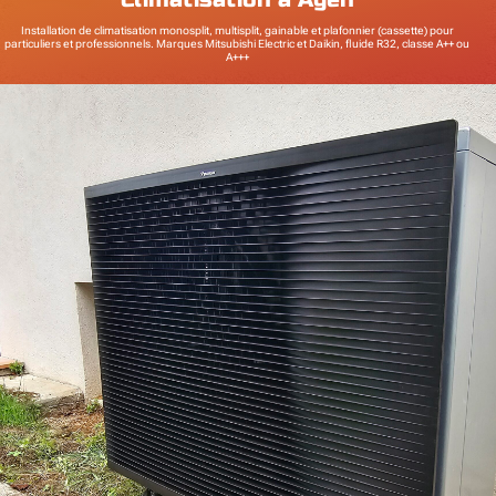
Installation de climatisation monosplit, multisplit, gainable et plafonnier (cassette) pour
particuliers et professionnels. Marques Mitsubishi Electric et Daikin, fluide R32, classe A++ ou
A+++