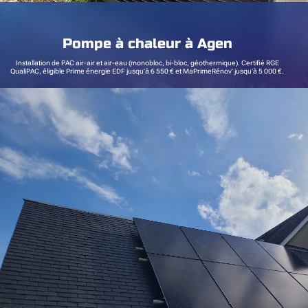
Pompe à chaleur à Agen
Installation de PAC air-air et air-eau (monobloc, bi-bloc, géothermique). Certifié RGE
QualiPAC, éligible Prime énergie EDF jusqu’à 6 550 € et MaPrimeRénov’ jusqu’à 5 000 €.