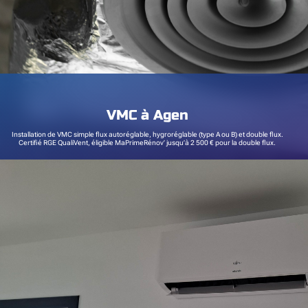
VMC à Agen
Installation de VMC simple flux autoréglable, hygroréglable (type A ou B) et double flux.
Certifié RGE QualiVent, éligible MaPrimeRénov’ jusqu’à 2 500 € pour la double flux.