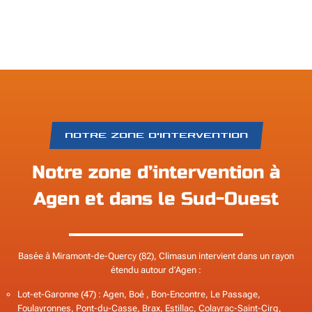
NOTRE ZONE D’INTERVENTION
Notre zone d’intervention à
Agen et dans le Sud-Ouest
Basée à Miramont-de-Quercy (82), Climasun intervient dans un rayon
étendu autour d’Agen :
Lot-et-Garonne (47) : Agen, Boé , Bon-Encontre, Le Passage,
Foulayronnes, Pont-du-Casse, Brax, Estillac, Colayrac-Saint-Cirq,