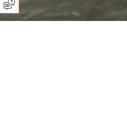
CLIMASUN SUD OUEST
Panneaux solaires à Agen :
autoconsommation et revente
Des installations photovoltaïques haut de gamme pour une énergie propre
et durable
Climasun Sud-Ouest, installateur de panneaux solaires à Agen, conçoit et