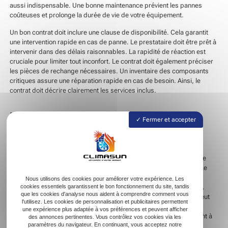
aussi indispensable. Une bonne maintenance prévient les pannes
coûteuses et prolonge la durée de vie de votre équipement.
Un bon contrat doit inclure une clause de disponibilité. Cela garantit
une intervention rapide en cas de panne. Le prestataire doit être prêt à
intervenir dans des délais raisonnables. La rapidité de réaction est
cruciale pour limiter tout inconfort. Le contrat doit également préciser
les pièces de rechange nécessaires. Un inventaire des composants
critiques assure une réparation rapide en cas de besoin. Ainsi, le
contrat doit décrire clairement les services inclus.
La valeur ajoutée d’une relation
Fermer et accepter
exclusive avec un professionnel
Établir une relation exclusive avec un seul professionnel apporte de
nombreux avantages. Cela crée un climat de confiance mutuelle. Le
professionnel connaît bien votre installation et anticipe mieux vos
Nous utilisons des cookies pour améliorer votre expérience. Les
cookies essentiels garantissent le bon fonctionnement du site, tandis
besoins. Cette familiarité lui permet d’intervenir plus efficacement.
que les cookies d'analyse nous aident à comprendre comment vous
Vous évitez alors les temps d’arrêt prolongés. Le professionnel peut
l'utilisez. Les cookies de personnalisation et publicitaires permettent
vous conseiller pour optimiser l’efficacité énergétique de votre
une expérience plus adaptée à vos préférences et peuvent afficher
système. En étant votre unique interlocuteur, il s’engage pleinement à
des annonces pertinentes. Vous contrôlez vos cookies via les
paramètres du navigateur. En continuant, vous acceptez notre
votre satisfaction.