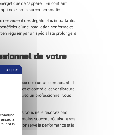
nergétique de l’appareil. En confiant
ère optimale, sans surconsommation.
lles ne causent des dégâts plus importants.
bénéficier d’une installation conforme et
tien régulier par un spécialiste prolonge la
ssionnel de votre
et accepter
trôles minutieux de chaque composant. Il
s électriques et contrôle les ventilateurs.
es de panne. Avec un professionnel, vous
tre confort.
e majeure si vous ne le résolvez pas
d'analyse
n état dépanne moins souvent, réduisant vos
rences et
Pour plus
rofessionnel conserve la performance et la