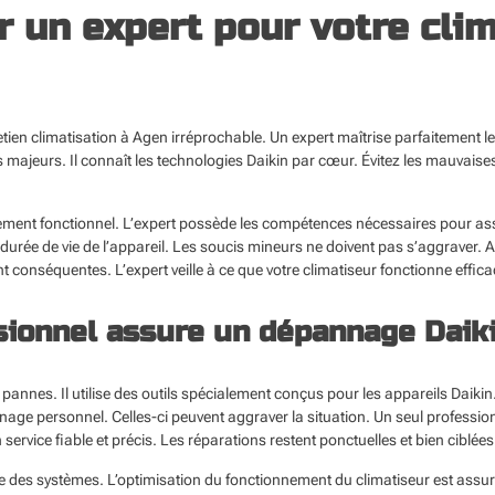
r un expert pour votre cli
etien climatisation à Agen
irréprochable. Un expert maîtrise parfaitement le
 majeurs. Il connaît les technologies Daikin par cœur. Évitez les mauvaises
nement fonctionnel. L’expert possède les compétences nécessaires pour a
durée de vie de l’appareil. Les soucis mineurs ne doivent pas s’aggraver.
nt conséquentes. L’expert veille à ce que votre climatiseur fonctionne effic
ionnel assure un dépannage Daiki
pannes. Il utilise des outils spécialement conçus pour les appareils Daikin
annage personnel. Celles-ci peuvent aggraver la situation. Un seul professio
ervice fiable et précis. Les réparations restent ponctuelles et bien ciblées
ète des systèmes. L’optimisation du fonctionnement du climatiseur est assu