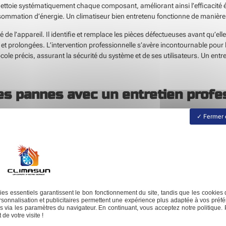
nettoie systématiquement chaque composant, améliorant ainsi l’efficacité é
consommation d’énergie. Un climatiseur bien entretenu fonctionne de mani
é de l’appareil. Il identifie et remplace les pièces défectueuses avant qu’e
 et prolongées. L’intervention professionnelle s’avère incontournable pour 
ole précis, assurant la sécurité du système et de ses utilisateurs. Un entre
s pannes avec un entretien profe
Fermer 
t de nombreuses pannes des climatiseurs Daikin. L’expert effectue des con
ent à tout moment. Il mesure la pression réfrigérante, vérifie les connexion
 optimisation des réglages pour maximiser l’efficacité et réduire les risqu
état de votre équipement. Prévenir les pannes, c’est préserver avant tout vo
e des mauvaises surprises. Un problème mineur peut dégénérer en une pann
es essentiels garantissent le bon fonctionnement du site, tandis que les cookies 
e intervention ciblée, limitant ainsi les frais futurs. Un climatiseur en bo
sonnalisation et publicitaires permettent une expérience plus adaptée à vos préfé
 via les paramètres du navigateur. En continuant, vous acceptez notre politique. 
ffre tranquillité d’esprit et assurance de confort. Le soin apporté par un p
de votre visite !
erme.