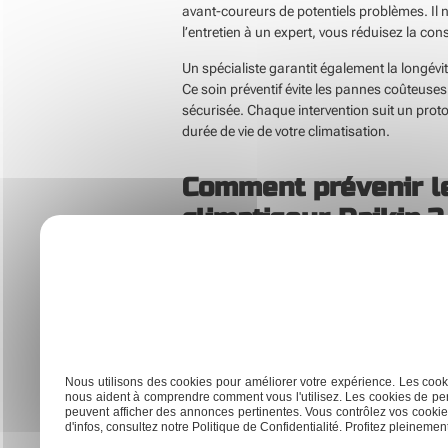
avant-coureurs de potentiels problèmes. Il 
l’entretien à un expert, vous réduisez la 
Un spécialiste garantit également la longévit
Ce soin préventif évite les pannes coûteuses
sécurisée. Chaque intervention suit un protoc
durée de vie de votre climatisation.
Comment prévenir le
climatiseur Daikin ?
Un entretien professionnel proactif prévien
s’assure que le système fonctionne correctem
L’entretien professionnel inclut souvent une
bénéficiez d’une surveillance constante de l’
L’expertise d’un professionnel vous protèg
Nous utilisons des cookies pour améliorer votre expérience. Les cooki
rapidement. Le diagnostic précis garantit un
nous aident à comprendre comment vous l'utilisez. Les cookies de per
peuvent afficher des annonces pertinentes. Vous contrôlez vos cookies
dépenses. Le service d’un spécialiste vous o
d'infos, consultez notre Politique de Confidentialité. Profitez pleinement 
fiabilité de votre climatiseur Daikin à long t