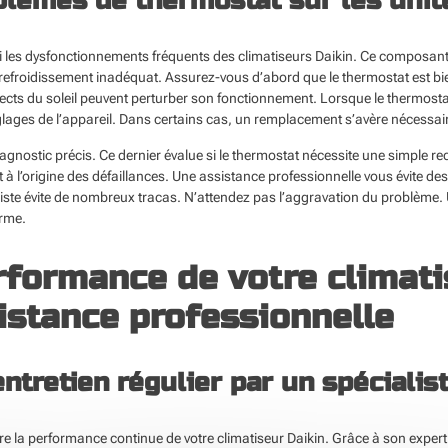
lèmes de thermostat sur les unit
les dysfonctionnements fréquents des climatiseurs Daikin. Ce composant es
efroidissement inadéquat. Assurez-vous d’abord que le thermostat est bien 
rects du soleil peuvent perturber son fonctionnement. Lorsque le thermosta
églages de l’appareil. Dans certains cas, un remplacement s’avère nécessai
nostic précis. Ce dernier évalue si le thermostat nécessite une simple recal
t à l’origine des défaillances. Une assistance professionnelle vous évite 
ialiste évite de nombreux tracas. N’attendez pas l’aggravation du problème
erme.
rformance de votre climati
istance professionnelle
ntretien régulier par un spécialis
ure la performance continue de votre climatiseur Daikin. Grâce à son expert