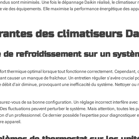
endus sont minimisés. Une fois le dépannage Daikin réalisé, le climatiseur r
e vie des équipements. Elle maximise la performance énergétique des appa
antes des climatiseurs Da
e de refroidissement sur un systè
nfort thermique optimal lorsque tout fonctionne correctement. Cependant,
nt causer un manque de fraîcheur. Un entretien régulier s’avère crucial po
, le débit d’air diminue, provoquant une inefficacité du système. Nettoyer ou 
ssurez-vous de sa bonne configuration. Un réglage incorrect interfère avec
e. Des fluctuations peuvent perturber le système. Mais attention, toutes les
tion d’un professionnel. Ce dernier possède l’expertise pour diagnostiquer
tre appareil.