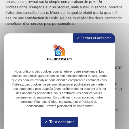
prestations prévaut sur la simple comparaison de prix. Un
professionnel s’engage sur un produit, mais aussi un service, pouvant
éviter des surcoûts futurs. Miser sur la qualité plutôt que la quantité
assure une satisfaction durable. Ne pas multiplier les devis permet de
bénéficier d’un service plus personnalisé.
Confiance et tranquillité d’esprit
Fermer et accepter
avec un seul prestataire
Faire confiance à un seul prestataire simplifie le processus. Les
promesses contractuelles se révèlent claires et sans ambiguïté. Opter
Nous utilisons des cookies pour améliorer votre expérience. Les
pour un spécialiste garantit une expertise ciblée et adaptée. Il
cookies essentiels garantissent le bon fonctionnement du site, tandis
s’implique de la conception à l’entretien. Vous bénéficiez d’un
que les cookies d'analyse nous aident à comprendre comment vous
interlocuteur unique, facilitant le dialogue. Une relation de proximité
l'utilisez. Les cookies de personnalisation et publicitaires permettent
une expérience plus adaptée à vos préférences et peuvent afficher
s’instaure, favorisant compréhension et réactivité en cas de besoin. La
des annonces pertinentes. Vous contrôlez vos cookies via les
tranquillité d’esprit s’installe grâce à l’assurance d’une prestation
paramètres du navigateur. En continuant, vous acceptez notre
uniformisée.
politique. Pour plus d'infos, consultez notre Politique de
Confidentialité. Profitez pleinement de votre visite !
Choisir un seul prestataire simplifie la coordination des travaux. Les
ajustements en cours de réalisation se font sans intermédiaires.
L’interlocuteur reste disponible pour clarifier chaque étape. Les
Tout accepter
garanties sur produit et service rassurent quant à la pérennité de