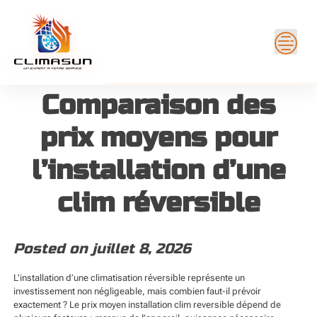
Skip
to
content
Comparaison des
prix moyens pour
l’installation d’une
clim réversible
Posted on
juillet 8, 2026
L’installation d’une climatisation réversible représente un
investissement non négligeable, mais combien faut-il prévoir
exactement ? Le prix moyen installation clim reversible dépend de