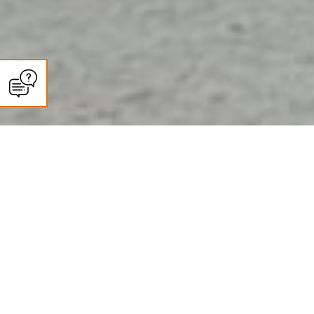
CLIMASUN SUD OUEST
Entretien climatisation et pompe
à chaleur à Le Passage : ce que