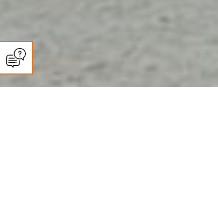
CLIMASUN SUD OUEST
Entretien climatisation et pompe
à chaleur à Montauban : ce que