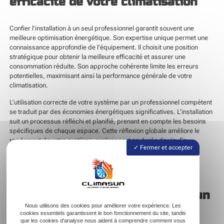
efficacité de votre climatisation
Confier l’installation à un seul professionnel garantit souvent une
meilleure optimisation énergétique. Son expertise unique permet une
connaissance approfondie de l’équipement. Il choisit une position
stratégique pour obtenir la meilleure efficacité et assurer une
consommation réduite. Son approche cohérente limite les erreurs
potentielles, maximisant ainsi la performance générale de votre
climatisation.
L’utilisation correcte de votre système par un professionnel compétent
se traduit par des économies énergétiques significatives. L’installation
suit un processus réfléchi et planifié, prenant en compte les besoins
spécifiques de chaque espace. Cette réflexion globale améliore le
rendement de votre système, prolongeant sa durée de vie. En
Fermer et accepter
diminuant la consommation énergétique inutile, vous réalisez des
économies sur vos factures électriques tout en préservant
l’environnement.
Maintenance simplifiée grâce à un
unique interlocuteur
Nous utilisons des cookies pour améliorer votre expérience. Les
cookies essentiels garantissent le bon fonctionnement du site, tandis
que les cookies d'analyse nous aident à comprendre comment vous