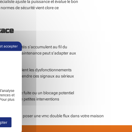
écialiste ajuste la puissance et évalue le bon
normes de sécurité vient clore ce
cace
et accepter
 et les impuretés s’accumulent au fil du
La période de maintenance peut s’adapter aux
éléments prévient les dysfonctionnements
tervention. Prendre ces signaux au sérieux
d'analyse
. Détecter une fuite ou un blocage potentiel
rences et
son rôle. De petites interventions
Pour plus
xt:
Pourquoi poser une vmc double flux dans votre maison
pter