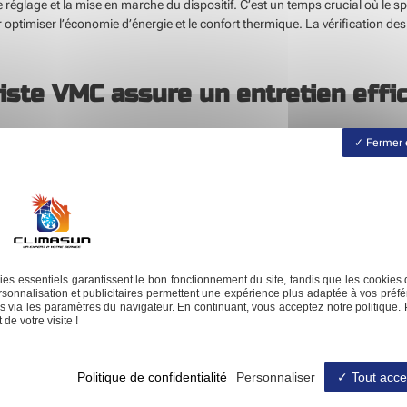
le réglage et la mise en marche du dispositif. C’est un temps crucial où le sp
ptimiser l’économie d’énergie et le confort thermique. La vérification des 
ste VMC assure un entretien effi
Fermer 
vec soin. Le nettoyage régulier des filtres reste une priorité. La poussière
minutieux limite les dispersions de particules nocives dans l’air ambiant. 
e également une étape essentielle. Vérifier le bon fonctionnement de ces 
 bruit anormal ou un débit d’air variable alertent sur l’urgence d’une in
ent s’imposer plus tard.
es essentiels garantissent le bon fonctionnement du site, tandis que les cookies 
s. Cette vérification assure une circulation de l’air fluide et sans obstacle
sonnalisation et publicitaires permettent une expérience plus adaptée à vos préfé
rmances. Un suivi professionnel garantit un système toujours prêt à assurer 
 via les paramètres du navigateur. En continuant, vous acceptez notre politique. 
de votre visite !
e du dispositif de ventilation.
iance près de chez vous
Ne
Politique de confidentialité
Personnaliser
Tout acce