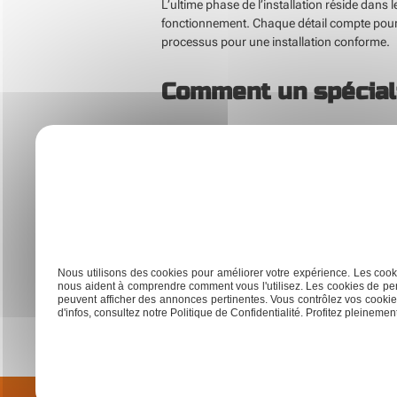
L’ultime phase de l’installation réside dans 
fonctionnement. Chaque détail compte pour o
processus pour une installation conforme.
Comment un spéciali
Un spécialiste VMC se charge de l’entretien a
temps, réduisant l’efficacité. Un entretien 
besoins spécifiques de chaque structure.
Le contrôle des bouches d’aération constitu
majeurs. Des signes avant-coureurs comme un
évite des réparations coûteuses qui pourrai
Nous utilisons des cookies pour améliorer votre expérience. Les cooki
Le spécialiste VMC inspecte aussi les conduit
nous aident à comprendre comment vous l'utilisez. Les cookies de per
se révèle crucial pour le maintien des perfo
peuvent afficher des annonces pertinentes. Vous contrôlez vos cookies
d'infos, consultez notre Politique de Confidentialité. Profitez pleinement 
permettent une longévité accrue de l’ensembl
Previous:
Trouver un installateur de climatisation de conf
Navigation