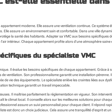
 est-elle essentielle dans
 appartement moderne. Elle assure une ventilation continue. Ce système élim
. Elle assure un environnement sain et confortable. Dans une ville dynamiq
e protège la santé des habitants. Adapter sa VMC aux besoins spécifiques d
e l’air intérieur. Chaque appartement profite alors d’une atmosphère saine e
écifiques du spécialiste VMC
ique. Il évalue les besoins spécifiques de chaque appartement. Grâce à so
èmes de ventilation. Son professionnalisme garantit une installation pérenne
ée de vie des équipements. Le spécialiste enlève les craintes liées aux dysf
ation technique garantit un travail impeccable.
ûteuses. Il maîtrise parfaitement la réglementation en vigueur. Son interven
ît le climat local. Il conseille alors sur les meilleures solutions pour chaq
ofessionnel assure un suivi personnalisé pour chaque client. Il répond r
iste est donc un choix judicieux. Cela assure une tranquillité d’esprit et un