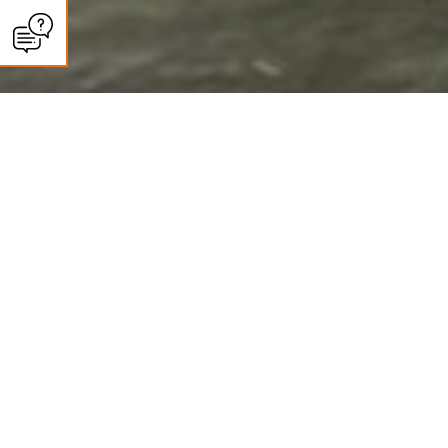
CLIMASUN SUD OUEST
Panneaux solaires à Valence :
autoconsommation et revente
Des installations photovoltaïques haut de gamme pour une énergie propre
et durable