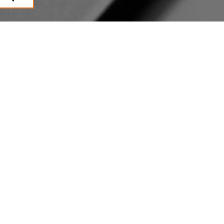
CLIMASUN SUD OUEST
Installation, remplacement et
entretien de VMC à Castelginest
certifiés QualiVent
Climasun Sud-Ouest, installateur de VMC à Castelginest, intervient pour
l’installation, le remplacement et l’entretien de vos systèmes de ventilation
mécanique contrôlée. Certifiés QualiVent, nos techniciens interviennent à