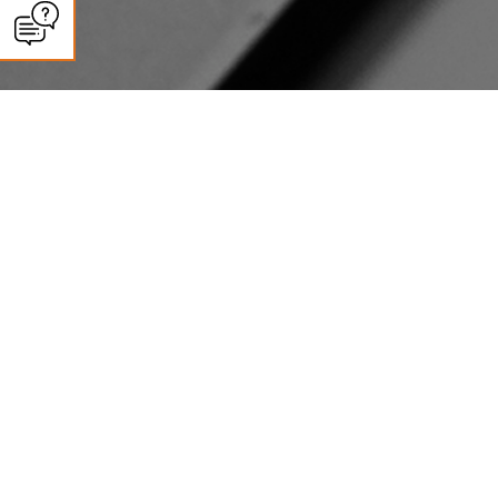
CLIMASUN SUD OUEST
Installation, remplacement et
entretien de VMC à Castelnau-
d'Estrétefonds certifiés
QualiVent