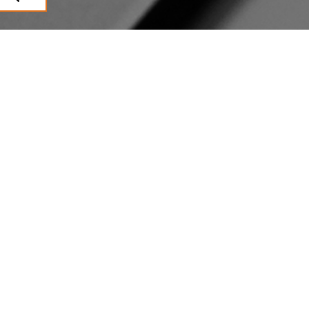
CLIMASUN SUD OUEST
Installation, remplacement et
entretien de VMC à L'Isle-
Jourdain certifiés QualiVent
Climasun Sud-Ouest, installateur de VMC à L’Isle-Jourdain, intervient pour
l’installation, le remplacement et l’entretien de vos systèmes de ventilation
mécanique contrôlée. Certifiés QualiVent, nos techniciens interviennent à