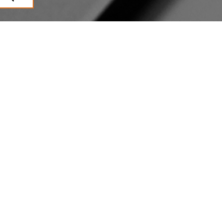
CLIMASUN SUD OUEST
Installation, remplacement et
entretien de VMC à Villefranche-
de-Rouergue certifiés QualiVent
Climasun Sud-Ouest, installateur de VMC à Villefranche-de-Rouergue,
intervient pour l’installation, le remplacement et l’entretien de vos
systèmes de ventilation mécanique contrôlée. Certifiés QualiVent, nos