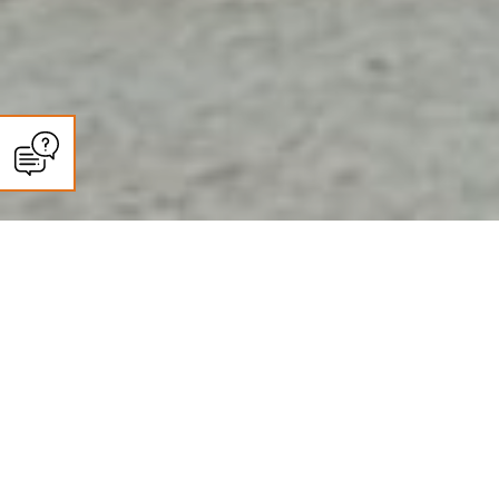
CLIMASUN SUD OUEST
Entretien climatisation et pompe
à chaleur à Castelnau-