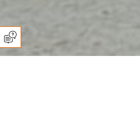
CLIMASUN SUD OUEST
Entretien climatisation et pompe
à chaleur à Marmande : ce que