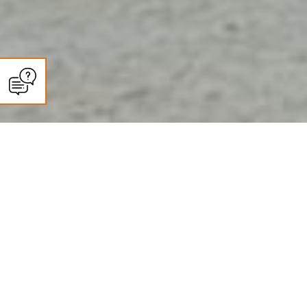
CLIMASUN SUD OUEST
Entretien climatisation et pompe
à chaleur à Grenade : ce que dit