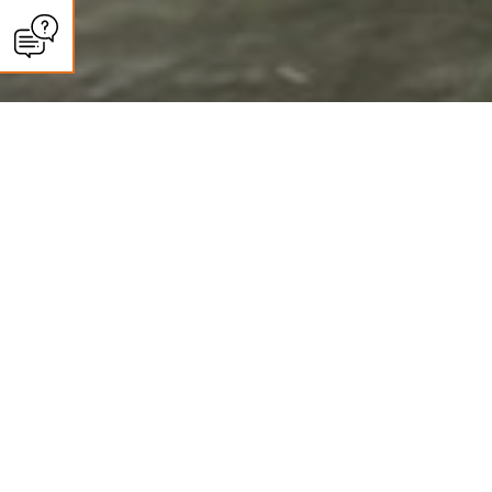
CLIMASUN SUD OUEST
Panneaux solaires à Bassens :
autoconsommation et revente
Des installations photovoltaïques haut de gamme pour une énergie propre
et durable