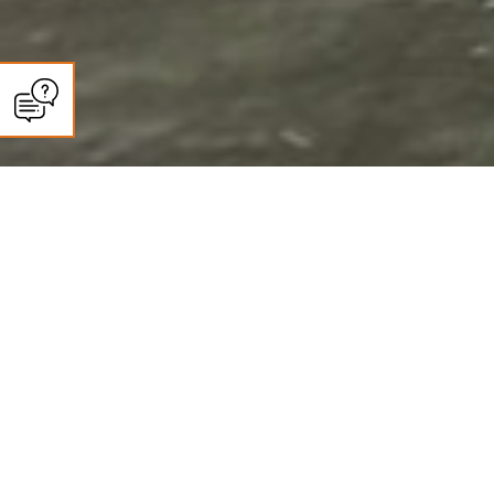
CLIMASUN SUD OUEST
Panneaux solaires à Marmande :
autoconsommation et revente