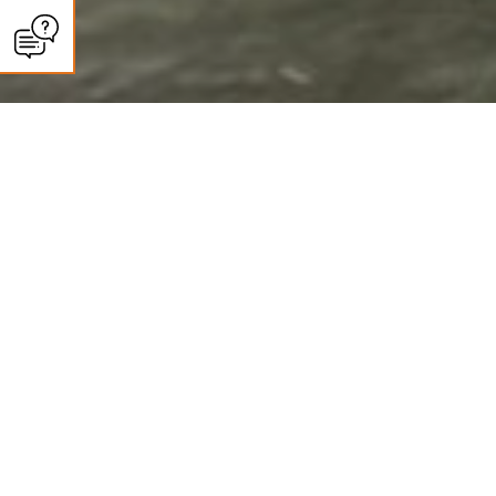
CLIMASUN SUD OUEST
Panneaux solaires à Tonneins :
autoconsommation et revente
Des installations photovoltaïques haut de gamme pour une énergie propre
et durable