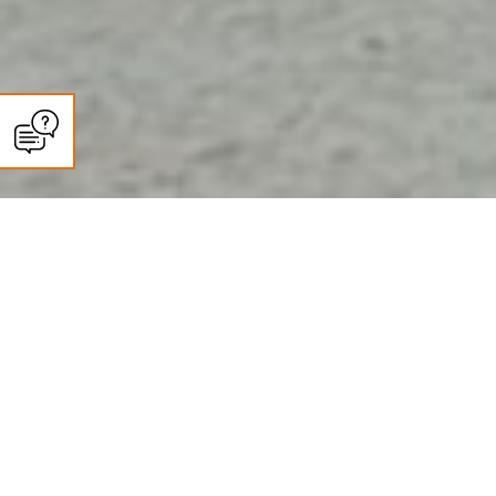
CLIMASUN SUD OUEST
Entretien climatisation et pompe
à chaleur à Agen : ce que dit la