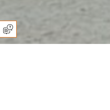
CLIMASUN SUD OUEST
Entretien climatisation et pompe
à chaleur à Agen : ce que dit la