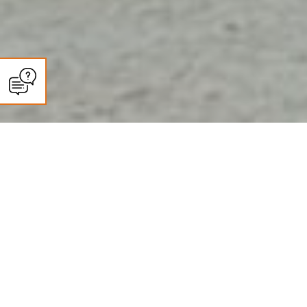
CLIMASUN SUD OUEST
Entretien climatisation et pompe
à chaleur à Agen : ce que dit la