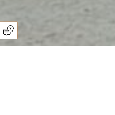
CLIMASUN SUD OUEST
Entretien climatisation et pompe
à chaleur à Agen : ce que dit la