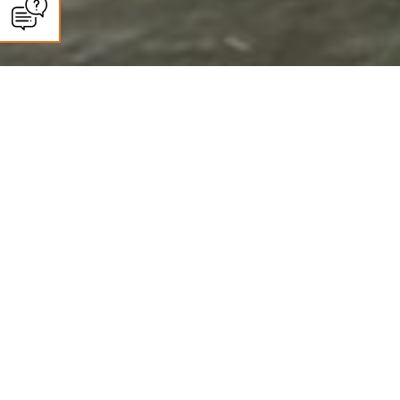
CLIMASUN SUD OUEST
Panneaux solaires à Agen :
autoconsommation et revente
Des installations photovoltaïques haut de gamme pour une énergie propre
et durable
Climasun Sud-Ouest, installateur de panneaux solaires à Agen, conçoit et