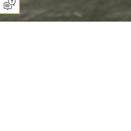
CLIMASUN SUD OUEST
Panneaux solaires à Agen :
autoconsommation et revente
Des installations photovoltaïques haut de gamme pour une énergie propre
et durable
Climasun Sud-Ouest, installateur de panneaux solaires à Agen, conçoit et